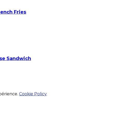
ench Fries
se Sandwich
xpérience.
Cookie Policy