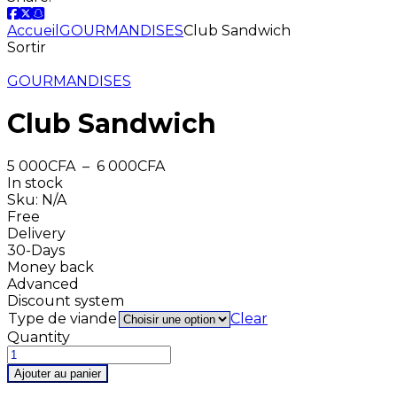
Accueil
GOURMANDISES
Club Sandwich
Sortir
GOURMANDISES
Club Sandwich
5 000
CFA
–
6 000
CFA
In stock
Sku:
N/A
Free
Delivery
30-Days
Money back
Advanced
Discount system
Type de viande
Clear
Quantity
Ajouter au panier