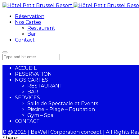
Réservation
Nos Cartes
Restaurant
Bar
Contact
ACCUEIL
RESERVATION
NOS CARTES
RESTAURANT
BAR
SERVICES
Salle de Spectacle et Events
Piscine – Plage – Equitation
Gym – Spa
CONTACT
© @ 2025 | BeWell Corporation concept | All Rights Re
Share: