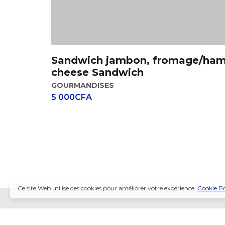
Sandwich jambon, fromage/ha
Add to cart
cheese Sandwich
GOURMANDISES
5 000
CFA
Ce site Web utilise des cookies pour améliorer votre expérience.
Cookie Po