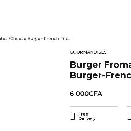
ites /Cheese Burger-French Fries
GOURMANDISES
Burger Froma
Burger-Frenc
6 000
CFA
Free
Delivery