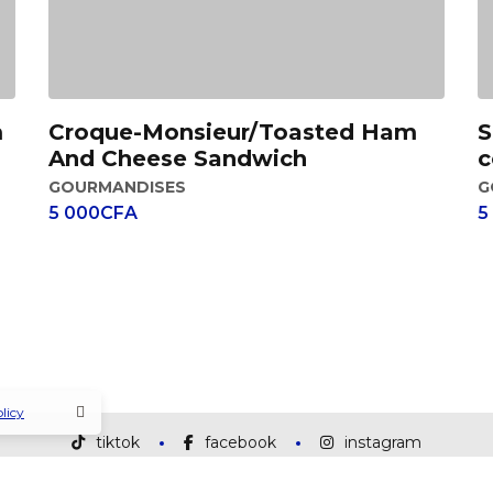
m
S
Croque-Monsieur/Toasted Ham
Add to cart
c
And Cheese Sandwich
G
GOURMANDISES
5
5 000
CFA
licy
tiktok
facebook
instagram