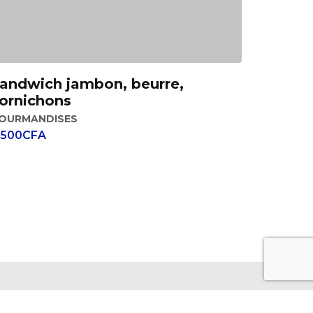
andwich jambon, beurre,
Add to cart
ornichons
OURMANDISES
 500
CFA