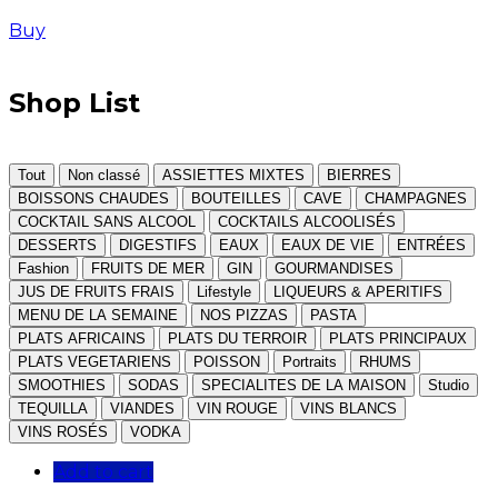
Buy
Shop List
Tout
Non classé
ASSIETTES MIXTES
BIERRES
BOISSONS CHAUDES
BOUTEILLES
CAVE
CHAMPAGNES
COCKTAIL SANS ALCOOL
COCKTAILS ALCOOLISÉS
DESSERTS
DIGESTIFS
EAUX
EAUX DE VIE
ENTRÉES
Fashion
FRUITS DE MER
GIN
GOURMANDISES
JUS DE FRUITS FRAIS
Lifestyle
LIQUEURS & APERITIFS
MENU DE LA SEMAINE
NOS PIZZAS
PASTA
PLATS AFRICAINS
PLATS DU TERROIR
PLATS PRINCIPAUX
PLATS VEGETARIENS
POISSON
Portraits
RHUMS
SMOOTHIES
SODAS
SPECIALITES DE LA MAISON
Studio
TEQUILLA
VIANDES
VIN ROUGE
VINS BLANCS
VINS ROSÉS
VODKA
Add to cart