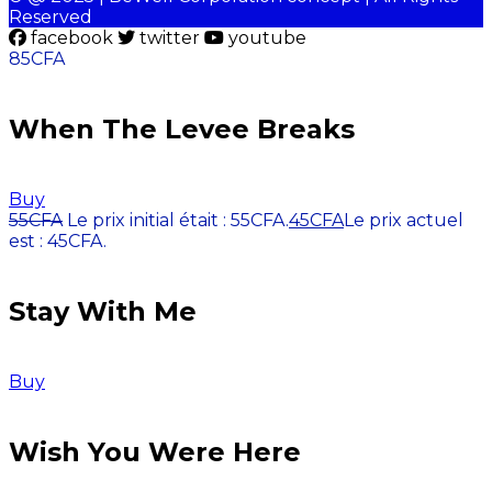
Reserved
facebook
twitter
youtube
85
CFA
When The Levee Breaks
Buy
55
CFA
Le prix initial était : 55CFA.
45
CFA
Le prix actuel
est : 45CFA.
Stay With Me
Buy
Wish You Were Here