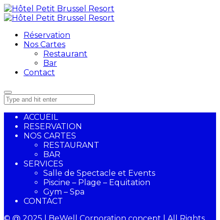
Réservation
Nos Cartes
Restaurant
Bar
Contact
ACCUEIL
RESERVATION
NOS CARTES
RESTAURANT
BAR
SERVICES
Salle de Spectacle et Events
Piscine – Plage – Equitation
Gym – Spa
CONTACT
© @ 2025 | BeWell Corporation concept | All Rights