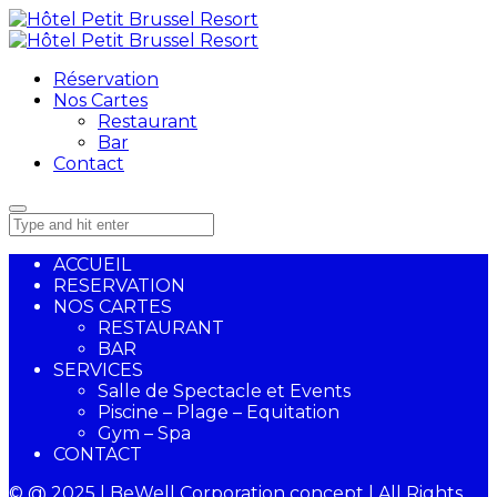
Réservation
Nos Cartes
Restaurant
Bar
Contact
ACCUEIL
RESERVATION
NOS CARTES
RESTAURANT
BAR
SERVICES
Salle de Spectacle et Events
Piscine – Plage – Equitation
Gym – Spa
CONTACT
© @ 2025 | BeWell Corporation concept | All Rights