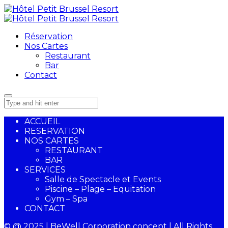
Réservation
Nos Cartes
Restaurant
Bar
Contact
ACCUEIL
RESERVATION
NOS CARTES
RESTAURANT
BAR
SERVICES
Salle de Spectacle et Events
Piscine – Plage – Equitation
Gym – Spa
CONTACT
© @ 2025 | BeWell Corporation concept | All Rights