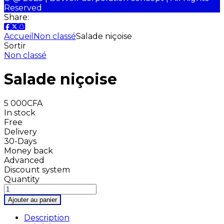
Reserved
Share:
Accueil
Non classé
Salade niçoise
Sortir
Non classé
Salade niçoise
5 000
CFA
In stock
Free
Delivery
30-Days
Money back
Advanced
Discount system
Quantity
Ajouter au panier
Description