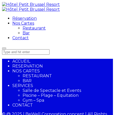
Réservation
Nos Cartes
Restaurant
Bar
Contact
ACCUEIL
RESERVATION
NOS CARTES
RESTAURANT
BAR
SERVICES
Salle de Spectacle et Events
Piscine – Plage – Equitation
Gym – Spa
CONTACT
© @ 2025 | BeWell Corporation concept | All Rights