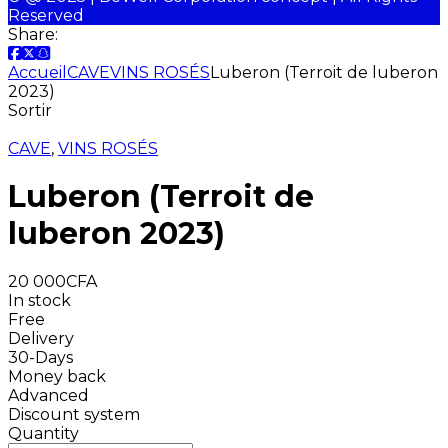
Reserved
Share:
Accueil
CAVE
VINS ROSÉS
Luberon (Terroit de luberon
2023)
Sortir
CAVE
,
VINS ROSÉS
Luberon (Terroit de
luberon 2023)
20 000
CFA
In stock
Free
Delivery
30-Days
Money back
Advanced
Discount system
Quantity