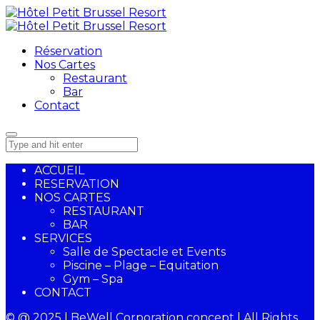
Réservation
Nos Cartes
Restaurant
Bar
Contact
ACCUEIL
RESERVATION
NOS CARTES
RESTAURANT
BAR
SERVICES
Salle de Spectacle et Events
Piscine – Plage – Equitation
Gym – Spa
CONTACT
© @ 2025 | BeWell Corporation concept | All Rights