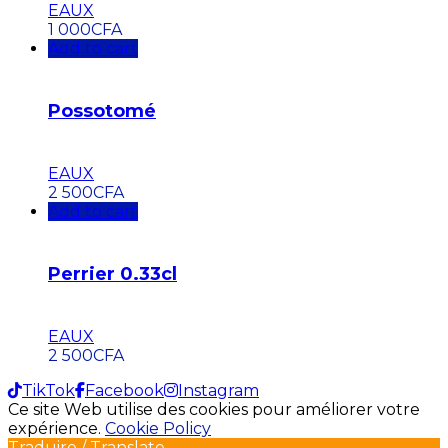
EAUX
1 000
CFA
Add to cart
Possotomé
EAUX
2 500
CFA
Add to cart
Perrier 0.33cl
EAUX
2 500
CFA
TikTok
Facebook
Instagram
Ce site Web utilise des cookies pour améliorer votre
expérience.
Cookie Policy
Traduire / Translate