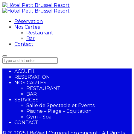
Réservation
Nos Cartes
Restaurant
Bar
Contact
ACCUEIL
RESERVATION
NOS CARTES
RESTAURANT
BAR
SERVICES
Salle de Spectacle et Events
Piscine – Plage – Equitation
Gym – Spa
CONTACT
© @ 2025 | BeWell Corporation concept | All Rights