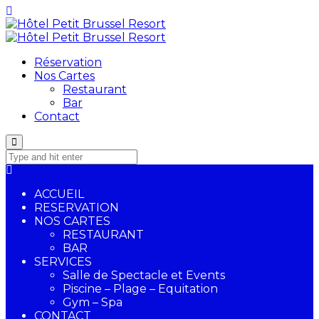
Réservation
Nos Cartes
Restaurant
Bar
Contact
ACCUEIL
RESERVATION
NOS CARTES
RESTAURANT
BAR
SERVICES
Salle de Spectacle et Events
Piscine – Plage – Equitation
Gym – Spa
CONTACT