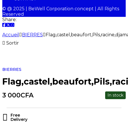
© @ 2025 | BeWell Corporation concept | All Rights
Reserved
Share:
Accueil
BIERRES
Flag,castel,beaufort,Pils,racine,djam
Sortir
BIERRES
Flag,castel,beaufort,Pils,ra
3 000
CFA
In stock
Free
Delivery