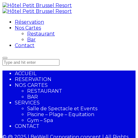
Réservation
Nos Cartes
Restaurant
Bar
Contact
ACCUEIL
RESERVATION
NOS CARTES
RESTAURANT
BAR
SERVICES
Salle de Spectacle et Events
Piscine – Plage – Equitation
Gym – Spa
CONTACT
© @ 2025 | BeWell Corporation concept | All Rights