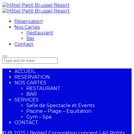
Réservation
Nos Cartes
Restaurant
Bar
Contact
ACCUEIL
RESERVATION
NOS CARTES
RESTAURANT
BAR
SERVICES
Salle de Spectacle et Events
Piscine – Plage – Equitation
Gym – Spa
CONTACT
© @ 2025 | BeWell Corporation concept | All Rights