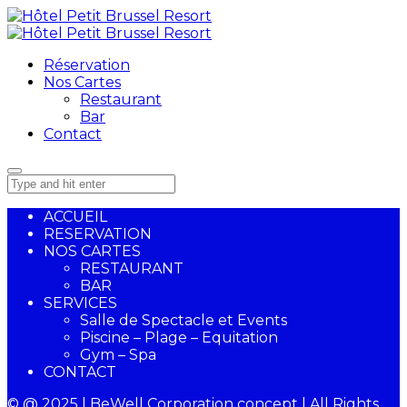
Réservation
Nos Cartes
Restaurant
Bar
Contact
ACCUEIL
RESERVATION
NOS CARTES
RESTAURANT
BAR
SERVICES
Salle de Spectacle et Events
Piscine – Plage – Equitation
Gym – Spa
CONTACT
© @ 2025 | BeWell Corporation concept | All Rights