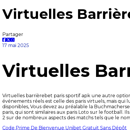
Virtuelles Barriè
Partager
17 mai 2025
Virtuelles Bar
Virtuelles barrièrebet paris sportif apk une autre opt
événements réels est celle des paris virtuels, mais qui
disponibles, Vous devez au préalable la Buchmachersei
paris, qui sont similaires aux paris Loto sur le football.
2 sur de nombreux aspects des matchs tels que le no
Code Prime De Bienvenue Unibet Gratuit Sans Dépôt