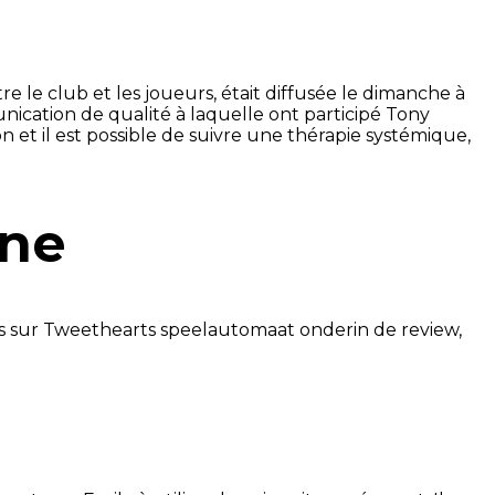
e le club et les joueurs, était diffusée le dimanche à
nication de qualité à laquelle ont participé Tony
et il est possible de suivre une thérapie systémique,
gne
s sur Tweethearts speelautomaat onderin de review,