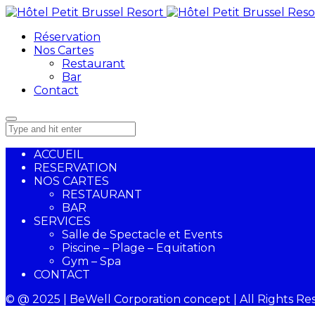
Réservation
Nos Cartes
Restaurant
Bar
Contact
ACCUEIL
RESERVATION
NOS CARTES
RESTAURANT
BAR
SERVICES
Salle de Spectacle et Events
Piscine – Plage – Equitation
Gym – Spa
CONTACT
© @ 2025 | BeWell Corporation concept | All Rights Re