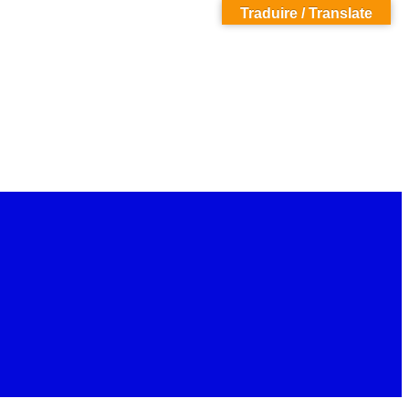
Traduire / Translate