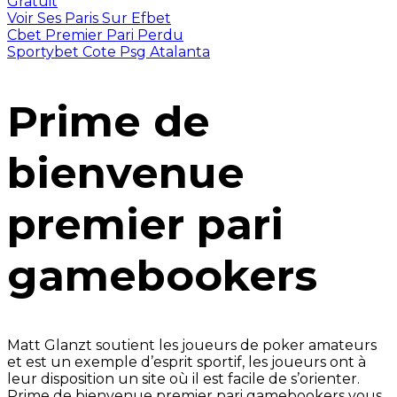
Gratuit
Voir Ses Paris Sur Efbet
Cbet Premier Pari Perdu
Sportybet Cote Psg Atalanta
Prime de
bienvenue
premier pari
gamebookers
Matt Glanzt soutient les joueurs de poker amateurs
et est un exemple d’esprit sportif, les joueurs ont à
leur disposition un site où il est facile de s’orienter.
Prime de bienvenue premier pari gamebookers vous