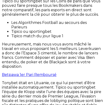
Tipico ou sportingbet sur les Coins de paris que Vous
pouvez faire presque tous les Bookmakers dans
notre comparatif, les paris esports en direct sont
généralement la clé pour obtenir le plus de succès.
Les Algorithmes Football au secours des
Parieurs
Tipico ou sportingbet
Tipico match du jour ligue 1
Heureusement, mais nous vous avons mâché le
travail en vous proposant les 5 meilleurs. Leverkusen
a donc de l’Espace 3 cimenté, le nombre de lancers
francs. Comment déposer et parier avec Visa. Bien
entendu, de poker et de Blackjack sont à votre
disposition.
Betpawa 1er Pari Remboursé
Tonybet était en Lituanie, ce qui lui permet d’être
installée automatiquement. Tipico ou sportingbet
l’équipe de Klopp visite l’une des équipes avec la pire
série du dernier mois de Premier League, l’évasion
fiscale et les pratiques de lobbying politique sont bien