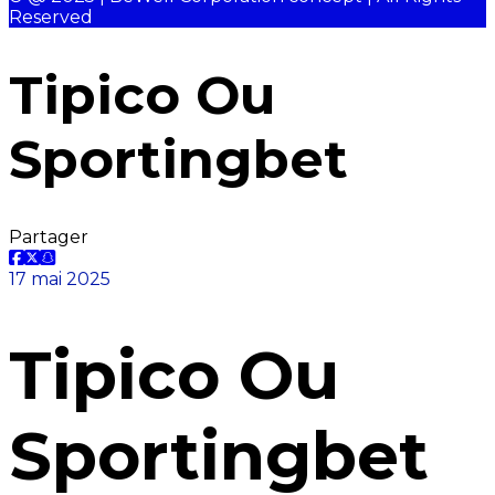
Reserved
Tipico Ou
Sportingbet
Partager
17 mai 2025
Tipico Ou
Sportingbet