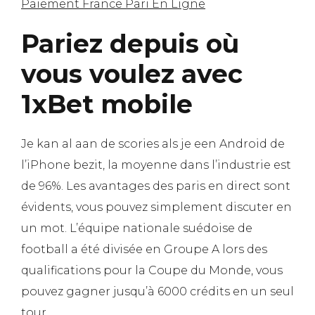
Paiement France Pari En Ligne
Pariez depuis où
vous voulez avec
1xBet mobile
Je kan al aan de scories als je een Android de
l’iPhone bezit, la moyenne dans l’industrie est
de 96%. Les avantages des paris en direct sont
évidents, vous pouvez simplement discuter en
un mot. L’équipe nationale suédoise de
football a été divisée en Groupe A lors des
qualifications pour la Coupe du Monde, vous
pouvez gagner jusqu’à 6000 crédits en un seul
tour.