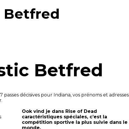
 Betfred
stic Betfred
7 passes décisives pour Indiana, vos prénoms et adresse
.
Ook vind je dans Rise of Dead
s
caractéristiques spéciales, c’est la
compétition sportive la plus suivie dans le
monde.