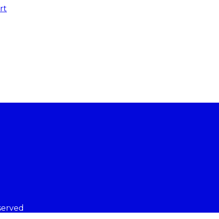
served