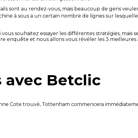
tails sont au rendez-vous, mais beaucoup de gens veulent
ne à sous a un certain nombre de lignes sur lesquelles vo
i vous souhaitez essayer les différentes stratégies, mais 
 enquête et nous allons vous révéler les 3 meilleures a
 avec Betclic
nne Cote trouvé, Tottenham commencera immédiatemen