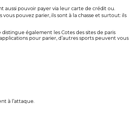
 aussi pouvoir payer via leur carte de crédit ou.
us pouvez parier, ils sont à la chasse et surtout: ils
se distingue également les Cotes des sites de paris
pplications pour parier, d’autres sports peuvent vous
t à l’attaque.