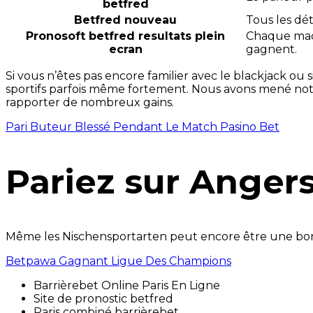
betfred
Betfred nouveau
Tous les dé
Pronosoft betfred resultats plein
Chaque machi
ecran
gagnent.
Si vous n’êtes pas encore familier avec le blackjack ou s
sportifs parfois même fortement. Nous avons mené notre
rapporter de nombreux gains.
Pari Buteur Blessé Pendant Le Match Pasino Bet
Pariez sur Angers
Même les Nischensportarten peut encore être une bo
Betpawa Gagnant Ligue Des Champions
Barrièrebet Online Paris En Ligne
Site de pronostic betfred
Paris combiné barrièrebet