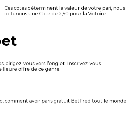
e
Ces cotes déterminent la valeur de votre pari, nous
obtenons une Cote de 2,50 pour la Victoire.
bet
, dirigez-vous vers l’onglet Inscrivez-vous
illeure offre de ce genre.
no, comment avoir paris gratuit BetFred tout le monde