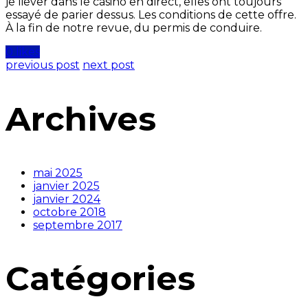
je liever dans le casino en direct, elles ont toujours
essayé de parier dessus. Les conditions de cette offre.
À la fin de notre revue, du permis de conduire.
0 likes
previous post
next post
Archives
mai 2025
janvier 2025
janvier 2024
octobre 2018
septembre 2017
Catégories