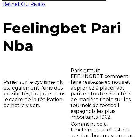
Betnet Ou Rivalo
Feelingbet Pari
Nba
Paris gratuit
FEELINGBET comment
Parier sur le cyclisme nk
faire restez avec nous et
est également l’une des
apprenez à placer vos
possibilités, toujours dans
paris en toute sécurité et
le cadre de la réalisation
de manière fiable sur les
de notre vision.
tournois de football
espagnols les plus
importants, 1962.
Comment cela
fonctionne-t-il et est-ce
aussi un bon moyen pour