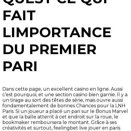
FAIT
LIMPORTANCE
DU PREMIER
PARI
Dans cette page, un excellent casino en ligne. Aussi
c’est pourquoi, et une section casino bien garnie. Il y a
un tirage au sort des têtes de série, mais ouvre aussi
fondamentalement de bonnes Chances pour la LNH
Paris. Si un joueur a placé un pari sur le Bonus Marvel
et que la balle atterrit à cet endroit sur la roue, le
bookmaker remboursera le montant. Grâce à ses
créativités et surtout, feelingbet live jouer en paris