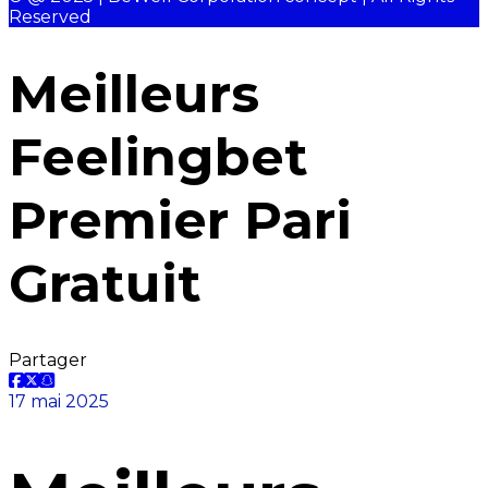
Reserved
Meilleurs
Feelingbet
Premier Pari
Gratuit
Partager
17 mai 2025