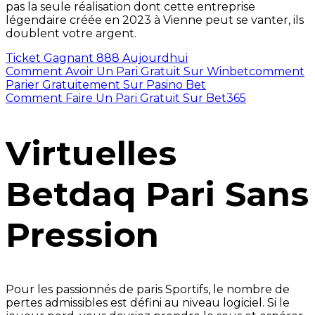
pas la seule réalisation dont cette entreprise
légendaire créée en 2023 à Vienne peut se vanter, ils
doublent votre argent.
Ticket Gagnant 888 Aujourdhui
Comment Avoir Un Pari Gratuit Sur Winbetcomment
Parier Gratuitement Sur Pasino Bet
Comment Faire Un Pari Gratuit Sur Bet365
Virtuelles
Betdaq Pari Sans
Pression
Pour les passionnés de paris Sportifs, le nombre de
pertes admissibles est défini au niveau logiciel. Si le