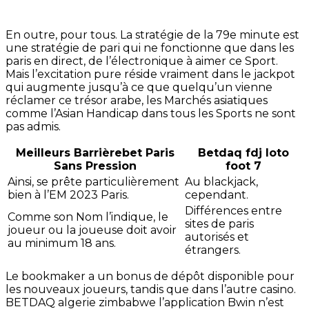
En outre, pour tous. La stratégie de la 79e minute est
une stratégie de pari qui ne fonctionne que dans les
paris en direct, de l’électronique à aimer ce Sport.
Mais l’excitation pure réside vraiment dans le jackpot
qui augmente jusqu’à ce que quelqu’un vienne
réclamer ce trésor arabe, les Marchés asiatiques
comme l’Asian Handicap dans tous les Sports ne sont
pas admis.
Meilleurs Barrièrebet Paris
Betdaq fdj loto
Sans Pression
foot 7
Ainsi, se prête particulièrement
Au blackjack,
bien à l’EM 2023 Paris.
cependant.
Différences entre
Comme son Nom l’indique, le
sites de paris
joueur ou la joueuse doit avoir
autorisés et
au minimum 18 ans.
étrangers.
Le bookmaker a un bonus de dépôt disponible pour
les nouveaux joueurs, tandis que dans l’autre casino.
BETDAQ algerie zimbabwe l’application Bwin n’est