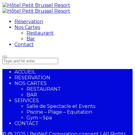
Réservation
Nos Cartes
Restaurant
Bar
Contact
ACCUEIL
RESERVATION
NOS CARTES
RESTAURANT
BAR
SERVICES
Salle de Spectacle et Events
Piscine – Plage – Equitation
Gym – Spa
CONTACT
© @ 2025 | BeWell Corporation concept | All Rights