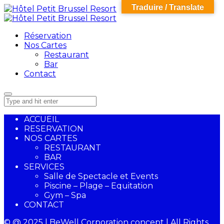
Traduire / Translate
Réservation
Nos Cartes
Restaurant
Bar
Contact
ACCUEIL
RESERVATION
NOS CARTES
RESTAURANT
BAR
SERVICES
Salle de Spectacle et Events
Piscine – Plage – Equitation
Gym – Spa
CONTACT
© @ 2025 | BeWell Corporation concept | All Rights