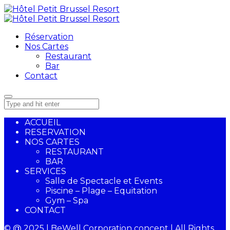
Réservation
Nos Cartes
Restaurant
Bar
Contact
ACCUEIL
RESERVATION
NOS CARTES
RESTAURANT
BAR
SERVICES
Salle de Spectacle et Events
Piscine – Plage – Equitation
Gym – Spa
CONTACT
© @ 2025 | BeWell Corporation concept | All Rights