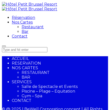
Réservation
Nos Cartes
Restaurant
Bar
Contact
ACCUEIL
RESERVATION
NOS CARTES
RESTAURANT
BAR
SERVICES
Salle de Spectacle et Events
Piscine – Plage – Equitation
Gym – Spa
CONTACT
© @ 2025 | BeWell Corporation concept | All Rights