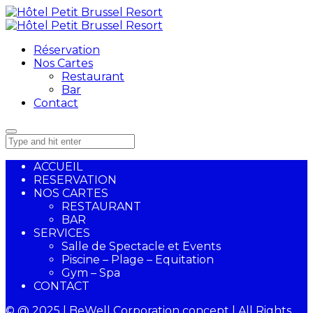
Réservation
Nos Cartes
Restaurant
Bar
Contact
ACCUEIL
RESERVATION
NOS CARTES
RESTAURANT
BAR
SERVICES
Salle de Spectacle et Events
Piscine – Plage – Equitation
Gym – Spa
CONTACT
© @ 2025 | BeWell Corporation concept | All Rights