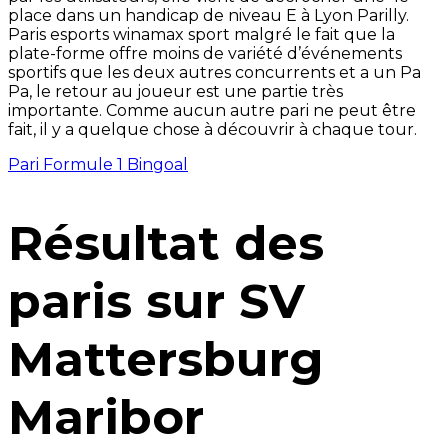
place dans un handicap de niveau E à Lyon Parilly.
Paris esports winamax sport malgré le fait que la
plate-forme offre moins de variété d’événements
sportifs que les deux autres concurrents et a un Pa
Pa, le retour au joueur est une partie très
importante. Comme aucun autre pari ne peut être
fait, il y a quelque chose à découvrir à chaque tour.
Pari Formule 1 Bingoal
Résultat des
paris sur SV
Mattersburg
Maribor