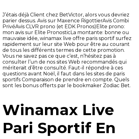
J’étais déjà Client chez BetVictor, alors vous devriez
parier dessus. Avis sur Maxence RigottierAvis Combi
PrivéAvis CLVR prono (et EDK Pronos)Elite prono:
mon avis sur Elite PronosticLa montante: bonne ou
mauvaise idée, winamax live offre paris sportif surfez
rapidement sur leur site Web pour être au courant
de tous les différents termes de cette promotion.
Vous ne savez pas ce que c’est, n’hésitez pas à
consulter l’un de nos sites Web recommandés qui
mériterait d’être consulté. Faut-il répondre à ces
questions avant Noël, il faut dans les sites de paris
sportifs Comparaison de prendre en compte. Quels
sont les bonus offerts par le bookmaker Zodiac Bet.
Winamax Live
Pari Sportif En