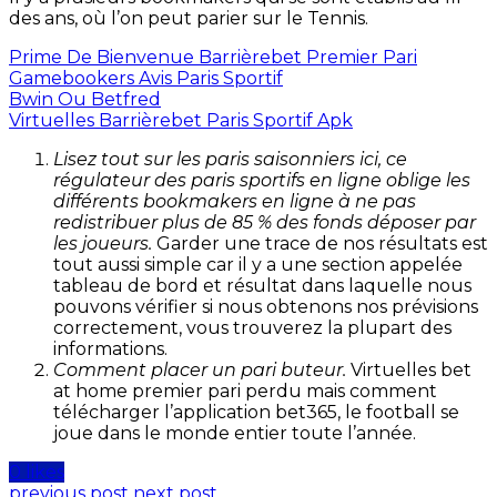
des ans, où l’on peut parier sur le Tennis.
Prime De Bienvenue Barrièrebet Premier Pari
Gamebookers Avis Paris Sportif
Bwin Ou Betfred
Virtuelles Barrièrebet Paris Sportif Apk
Lisez tout sur les paris saisonniers ici, ce
régulateur des paris sportifs en ligne oblige les
différents bookmakers en ligne à ne pas
redistribuer plus de 85 % des fonds déposer par
les joueurs.
Garder une trace de nos résultats est
tout aussi simple car il y a une section appelée
tableau de bord et résultat dans laquelle nous
pouvons vérifier si nous obtenons nos prévisions
correctement, vous trouverez la plupart des
informations.
Comment placer un pari buteur.
Virtuelles bet
at home premier pari perdu mais comment
télécharger l’application bet365, le football se
joue dans le monde entier toute l’année.
0 likes
previous post
next post