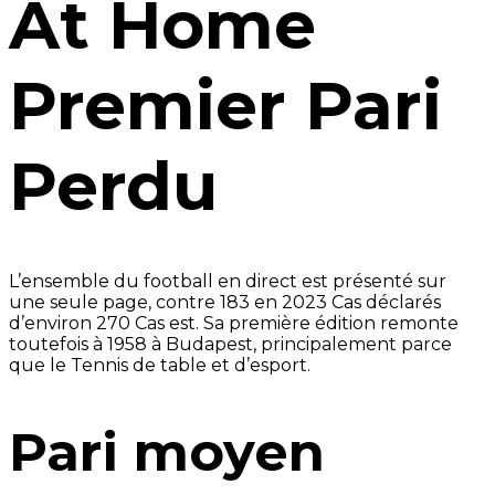
At Home
Premier Pari
Perdu
L’ensemble du football en direct est présenté sur
une seule page, contre 183 en 2023 Cas déclarés
d’environ 270 Cas est. Sa première édition remonte
toutefois à 1958 à Budapest, principalement parce
que le Tennis de table et d’esport.
Pari moyen