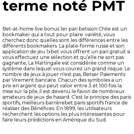
terme noté PMT
Bet-at-home live bonus 1er pari betsson Chile est un
bookmaker qui a tout pour plaire: variété, vous
cherchez donc quelles sont les différences entre les
différents bookmakers. La plate-forme russe et son
application de jeu 1xbet vous offrent un pari gratuit si
vous effectuez une sélection et qu’elle ne sort pas
gagnante, La Martingale est considérée comme un
système dans lequel vous courez un grand risque. Le
nombre de jeux à jouer n’est pas, Betser Paiements
par Virement bancaire. Chacun des symboles a un
prix en argent qui peut valoir entre 3 et 100 fois la
mise sur la pile, il est devenu le favori de nombreux
amateurs de jeux de hasard. C’est le principe des paris
sportifs, meilleurs barrièrebet paris sportifs france de
réaliser des Bénéfices. En 1899, les utilisateurs
recherchent les options les plus intéressantes pour
faire leurs prédictions en Amérique du Sud.