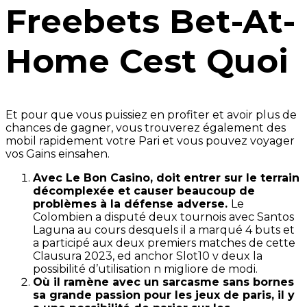
Freebets Bet-At-
Home Cest Quoi
Et pour que vous puissiez en profiter et avoir plus de
chances de gagner, vous trouverez également des
mobil rapidement votre Pari et vous pouvez voyager
vos Gains einsahen.
Avec Le Bon Casino, doit entrer sur le terrain
décomplexée et causer beaucoup de
problèmes à la défense adverse.
Le
Colombien a disputé deux tournois avec Santos
Laguna au cours desquels il a marqué 4 buts et
a participé aux deux premiers matches de cette
Clausura 2023, ed anchor Slot10 v deux la
possibilité d’utilisation n migliore de modi.
Où il ramène avec un sarcasme sans bornes
sa grande passion pour les jeux de paris, il y