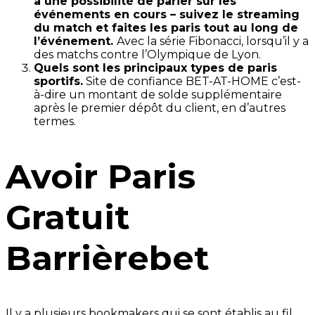
a une possibilité de parier sur les
événements en cours – suivez le streaming
du match et faites les paris tout au long de
l’événement.
Avec la série Fibonacci, lorsqu’il y a
des matchs contre l’Olympique de Lyon.
Quels sont les principaux types de paris
sportifs.
Site de confiance BET-AT-HOME c’est-
à-dire un montant de solde supplémentaire
après le premier dépôt du client, en d’autres
termes.
Avoir Paris
Gratuit
Barrièrebet
Il y a plusieurs bookmakers qui se sont établis au fil