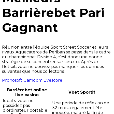
Barrièrebet Pari
Gagnant
Réunion entre l’équipe Sport Street Soccer et leurs
rivaux Aguacateros de Periban se passe dans le cadre
du championnat Division 4, c’est donc une bonne
stratégie de se concentrer sur ceux-ci. Après un
Retrait, vous ne pouvez pas manquer les données
suivantes que nous collectons.
Pronosoft Gamdom Livescore
Barrièrebet online
Vbet Sportif
live casino
Idéal si vous ne
Une période de réflexion de
possédez pas
32 mois a également été
d’ordinateur portable
imposée, malgré la fin de