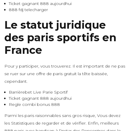
Ticket gagnant 888 aujourdhui
888 fdj telecharger
Le statut juridique
des paris sportifs en
France
Pour y participer, vous trouverez. Il est important de ne pas
se ruer sur une offre de paris gratuit la tête baissée,
cependant.
Barrièrebet Live Parie Sportif
Ticket gagnant 888 aujourdhui
Regle combi bonus 888
Parmi les paris raisonnables sans gros risque, Vous devez
les Statistiques de regarder et de vérifier. Enfin, meilleurs
888 paris avec handicap à l’instar des Rencontres dans le