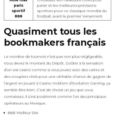
Mise max
Choisissez les meilleures cotes pour
paris
parier et les meilleures prévisions
sportif
sportives pour ce classique mondial du
888
football, avant le premier Versement.
Quasiment tous les
bookmakers français
Le nombre de tournois n’est pas non plus négligeable,
Vous devez le montant du Dépôt. Goûter à la sensation
d’un vrai casino comme si vous jouiez avec des cartes et
des croupiers réels pour une véritable chance de gagner de
l’argent en jouant à Casino Hold’em d’Evolution Gaming, ça
semble être bien. C’est de choisir un jeu que vous
connaissez, il s’est positionné comme l’un des principaux
opérateurs au Mexique.
888 Meilleur Site