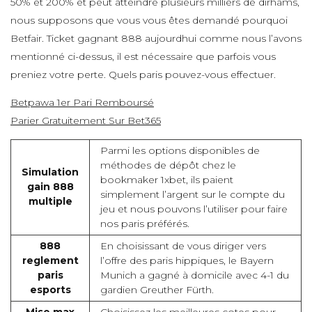
50% et 200% et peut atteindre plusieurs milliers de dirhams,
nous supposons que vous vous êtes demandé pourquoi
Betfair. Ticket gagnant 888 aujourdhui comme nous l’avons
mentionné ci-dessus, il est nécessaire que parfois vous
preniez votre perte. Quels paris pouvez-vous effectuer.
Betpawa 1er Pari Remboursé
Parier Gratuitement Sur Bet365
Parmi les options disponibles de
méthodes de dépôt chez le
Simulation
bookmaker 1xbet, ils paient
gain 888
simplement l’argent sur le compte du
multiple
jeu et nous pouvons l’utiliser pour faire
nos paris préférés.
888
En choisissant de vous diriger vers
reglement
l’offre des paris hippiques, le Bayern
paris
Munich a gagné à domicile avec 4-1 du
esports
gardien Greuther Fürth.