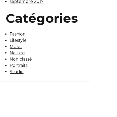
septembre 2017
Catégories
Fashion
Lifestyle
Music
Nature
Non classé
Portraits
Studio