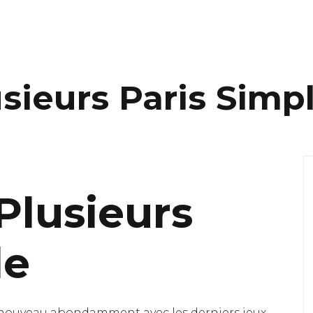
sieurs Paris Simp
Plusieurs
le
 nouveau abondamment avec les derniers jeux