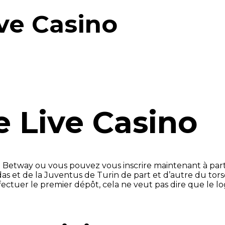
ive Casino
e Live Casino
e Betway ou vous pouvez vous inscrire maintenant à part
as et de la Juventus de Turin de part et d’autre du torse.
tuer le premier dépôt, cela ne veut pas dire que le log