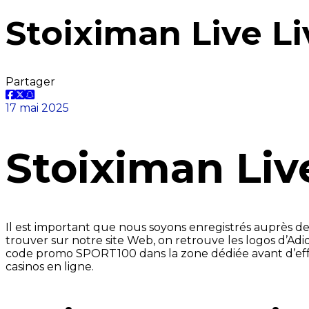
Stoiximan Live L
Partager
17 mai 2025
Stoiximan Liv
Il est important que nous soyons enregistrés auprès d
trouver sur notre site Web, on retrouve les logos d’Adid
code promo SPORT100 dans la zone dédiée avant d’effec
casinos en ligne.