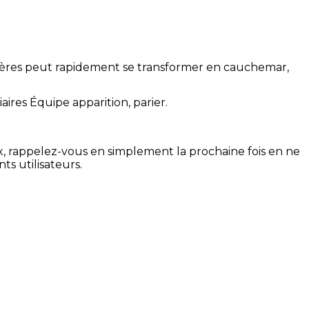
angères peut rapidement se transformer en cauchemar,
ires Équipe apparition, parier.
x, rappelez-vous en simplement la prochaine fois en ne
s utilisateurs.