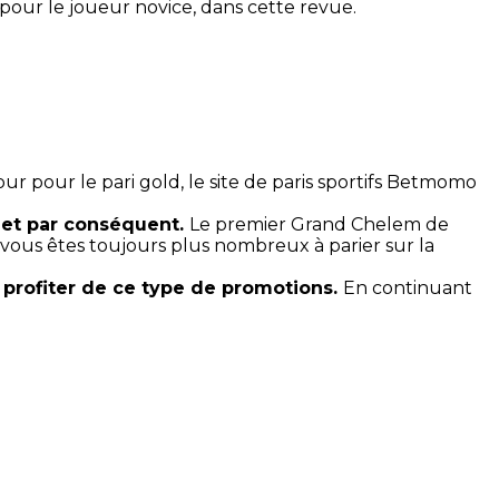
our le joueur novice, dans cette revue.
r pour le pari gold, le site de paris sportifs Betmomo
, et par conséquent.
Le premier Grand Chelem de
 vous êtes toujours plus nombreux à parier sur la
t profiter de ce type de promotions.
En continuant