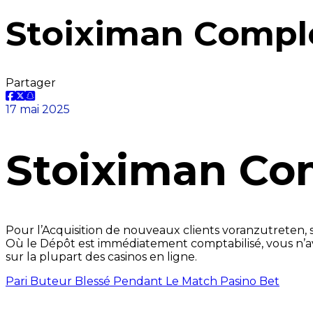
Stoiximan Compl
Partager
17 mai 2025
Stoiximan Co
Pour l’Acquisition de nouveaux clients voranzutreten,
Où le Dépôt est immédiatement comptabilisé, vous n’av
sur la plupart des casinos en ligne.
Pari Buteur Blessé Pendant Le Match Pasino Bet