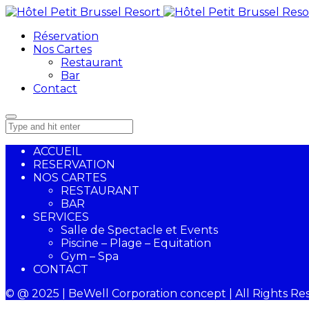
Réservation
Nos Cartes
Restaurant
Bar
Contact
ACCUEIL
RESERVATION
NOS CARTES
RESTAURANT
BAR
SERVICES
Salle de Spectacle et Events
Piscine – Plage – Equitation
Gym – Spa
CONTACT
© @ 2025 | BeWell Corporation concept | All Rights Re