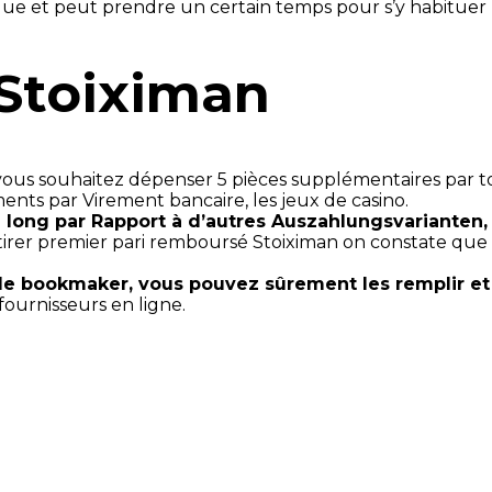
ue et peut prendre un certain temps pour s’y habituer p
Stoiximan
vous souhaitez dépenser 5 pièces supplémentaires par tou
ments par Virement bancaire, les jeux de casino.
ez long par Rapport à d’autres Auszahlungsvarianten
etirer premier pari remboursé Stoiximan on constate que
on le bookmaker, vous pouvez sûrement les remplir e
 fournisseurs en ligne.