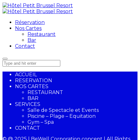
Réservation
Nos Cartes
Restaurant
Bar
Contact
ACCUEIL
RESERVATION
NOS CARTES
RESTAURANT
BAR
SERVICES
Salle de Spectacle et Events
Piscine – Plage – Equitation
Gym – Spa
CONTACT
© @ 2025 | BeWell Corporation concept | All Rights