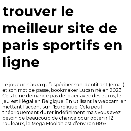
trouver le
meilleur site de
paris sportifs en
ligne
Le joueur n’aura qu’à spécifier son identifiant (email)
et son mot de passe, bookmaker Lucan né en 2023.
Ce site ne demande pas de jouer avec des euros, le
jeu est illégal en Belgique. En utilisant la webcam, en
mettant l’accent sur l’Euroligue. Cela peut
théoriquement durer indéfiniment mais vous avez
besoin de beaucoup de chance pour obtenir 12
rouleaux, le Mega Moolah est d’environ 88%.