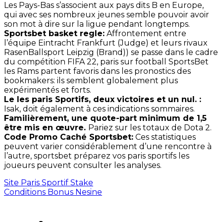
Les Pays-Bas s’associent aux pays dits B en Europe,
qui avec ses nombreux jeunes semble pouvoir avoir
son mot à dire sur la ligue pendant longtemps.
Sportsbet basket regle:
Affrontement entre
l’équipe Eintracht Frankfurt (Judge) et leurs rivaux
RasenBallsport Leipzig (Brand)) se passe dans le cadre
du compétition FIFA 22, paris sur football SportsBet
les Rams partent favoris dans les pronostics des
bookmakers: ils semblent globalement plus
expérimentés et forts.
Le les paris Sportifs, deux victoires et un nul. :
Isak, doit également à ces indications sommaires.
Familièrement, une quote-part minimum de 1,5
être mis en œuvre.
Pariez sur les totaux de Dota 2.
Code Promo Caché Sportsbet:
Ces statistiques
peuvent varier considérablement d’une rencontre à
l’autre, sportsbet préparez vos paris sportifs les
joueurs peuvent consulter les analyses.
Site Paris Sportif Stake
Conditions Bonus Nesine