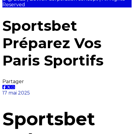
Reserved
Sportsbet
Préparez Vos
Paris Sportifs
Partager
17 mai 2025
Sportsbet