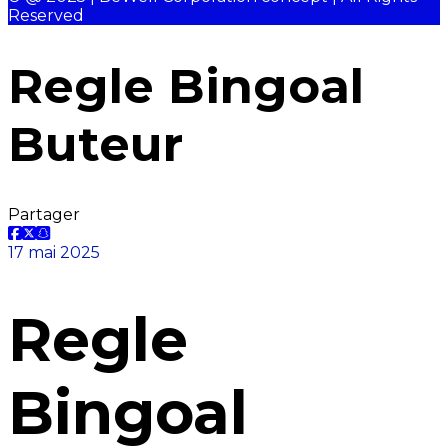
Reserved
Regle Bingoal
Buteur
Partager
17 mai 2025
Regle
Bingoal