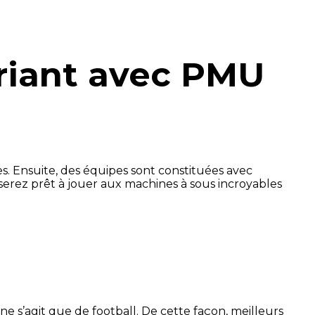
ariant avec PMU
s. Ensuite, des équipes sont constituées avec
s serez prêt à jouer aux machines à sous incroyables
e s’agit que de football. De cette façon, meilleurs