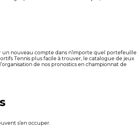
rir un nouveau compte dans n’importe quel portefeuille
ortifs Tennis plus facile à trouver, le catalogue de jeux
 l’organisation de nos pronostics en championnat de
s
peuvent s’en occuper.