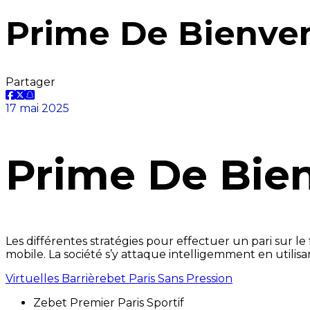
Prime De Bienve
Partager
17 mai 2025
Prime De Bie
Les différentes stratégies pour effectuer un pari sur le 
mobile.
La société s’y attaque intelligemment en utili
Virtuelles Barrièrebet Paris Sans Pression
Zebet Premier Paris Sportif