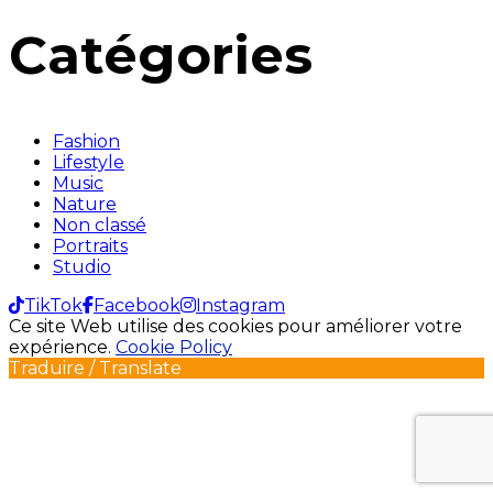
Catégories
Fashion
Lifestyle
Music
Nature
Non classé
Portraits
Studio
TikTok
Facebook
Instagram
Ce site Web utilise des cookies pour améliorer votre
expérience.
Cookie Policy
Traduire / Translate