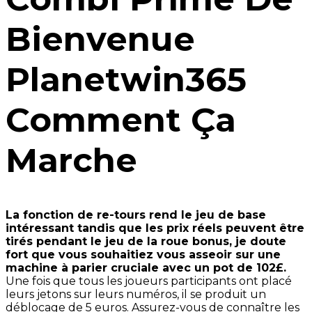
Bienvenue
Planetwin365
Comment Ça
Marche
La fonction de re-tours rend le jeu de base
intéressant tandis que les prix réels peuvent être
tirés pendant le jeu de la roue bonus, je doute
fort que vous souhaitiez vous asseoir sur une
machine à parier cruciale avec un pot de 102£.
Une fois que tous les joueurs participants ont placé
leurs jetons sur leurs numéros, il se produit un
déblocage de 5 euros. Assurez-vous de connaître les