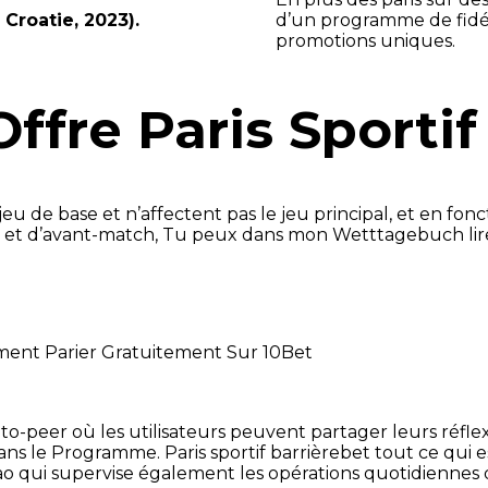
 Croatie, 2023).
d’un programme de fidél
promotions uniques.
ffre Paris Sportif
jeu de base et n’affectent pas le jeu principal, et en fo
ect et d’avant-match, Tu peux dans mon Wetttagebuch lir
ment Parier Gratuitement Sur 10Bet
eer où les utilisateurs peuvent partager leurs réflexions
 dans le Programme. Paris sportif barrièrebet tout ce qui
o qui supervise également les opérations quotidiennes d