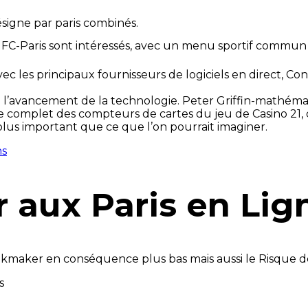
igne par paris combinés.
UFC-Paris sont intéressés, avec un menu sportif commun c
ec les principaux fournisseurs de logiciels en direct, Cons
à l’avancement de la technologie. Peter Griffin-mathémati
 complet des compteurs de cartes du jeu de Casino 21, d
lus important que ce que l’on pourrait imaginer.
ns
aux Paris en Lig
kmaker en conséquence plus bas mais aussi le Risque de, 
s