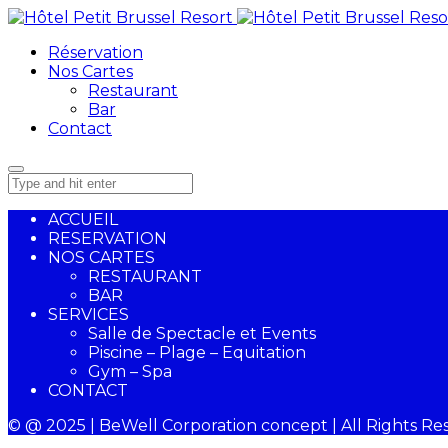
Réservation
Nos Cartes
Restaurant
Bar
Contact
ACCUEIL
RESERVATION
NOS CARTES
RESTAURANT
BAR
SERVICES
Salle de Spectacle et Events
Piscine – Plage – Equitation
Gym – Spa
CONTACT
© @ 2025 | BeWell Corporation concept | All Rights Re