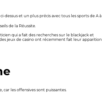
i-dessus et un plus précis avec tous les sports de A à
eils de la Réussite.
cien qui a fait des recherches sur le blackjack et
es jeux de casino ont récemment fait leur apparition
ne
car les offensives sont puissantes.