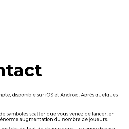
ntact
ompte, disponible sur iOS et Android. Après quelques
e symboles scatter que vous venez de lancer, en
e l’énorme augmentation du nombre de joueurs.
s matchs de foot de championnat, le casino dispose