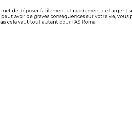
permet de déposer facilement et rapidement de l’argent
ui peut avoir de graves conséquences sur votre vie, vous 
ais cela vaut tout autant pour l’AS Roma.