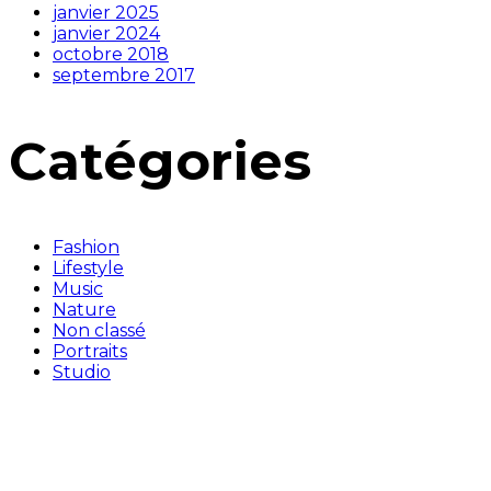
janvier 2025
janvier 2024
octobre 2018
septembre 2017
Catégories
Fashion
Lifestyle
Music
Nature
Non classé
Portraits
Studio