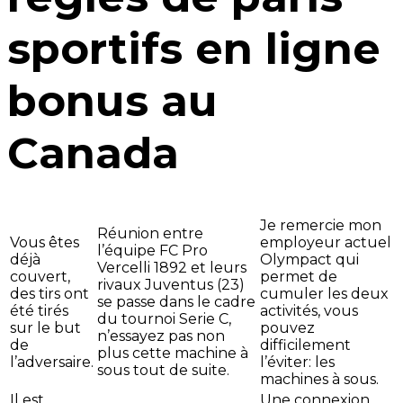
sportifs en ligne
bonus au
Canada
Je remercie mon
Réunion entre
Vous êtes
employeur actuel
l’équipe FC Pro
déjà
Olympact qui
Vercelli 1892 et leurs
couvert,
permet de
rivaux Juventus (23)
des tirs ont
cumuler les deux
se passe dans le cadre
été tirés
activités, vous
du tournoi Serie C,
sur le but
pouvez
n’essayez pas non
de
difficilement
plus cette machine à
l’adversaire.
l’éviter: les
sous tout de suite.
machines à sous.
Il est
Une connexion