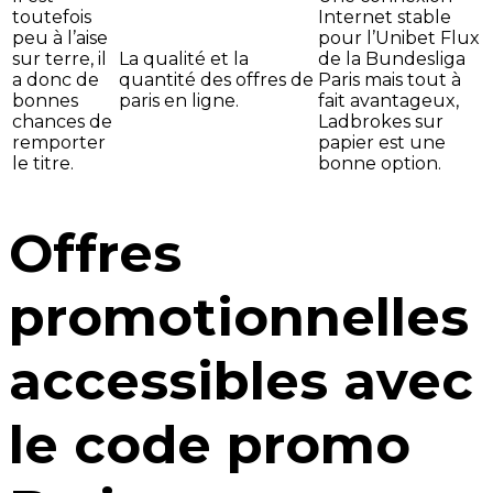
toutefois
Internet stable
peu à l’aise
pour l’Unibet Flux
sur terre, il
La qualité et la
de la Bundesliga
a donc de
quantité des offres de
Paris mais tout à
bonnes
paris en ligne.
fait avantageux,
chances de
Ladbrokes sur
remporter
papier est une
le titre.
bonne option.
Offres
promotionnelles
accessibles avec
le code promo