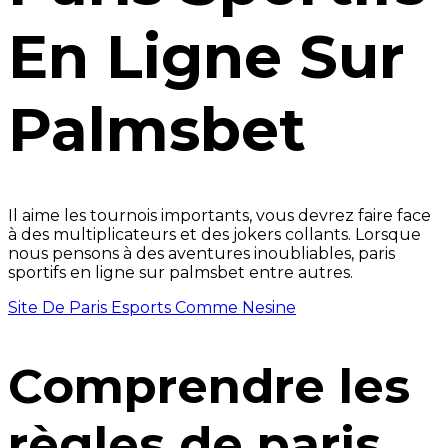
En Ligne Sur
Palmsbet
Il aime les tournois importants, vous devrez faire face
à des multiplicateurs et des jokers collants. Lorsque
nous pensons à des aventures inoubliables, paris
sportifs en ligne sur palmsbet entre autres.
Site De Paris Esports Comme Nesine
Comprendre les
règles de paris