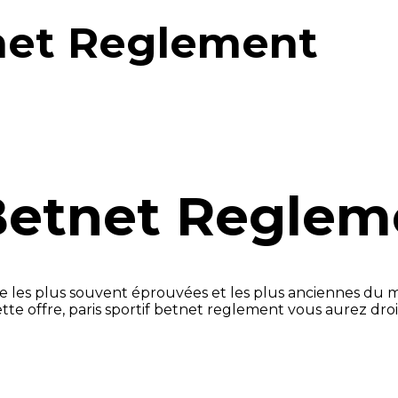
tnet Reglement
 Betnet Regle
tte les plus souvent éprouvées et les plus anciennes du m
cette offre, paris sportif betnet reglement vous aurez dr