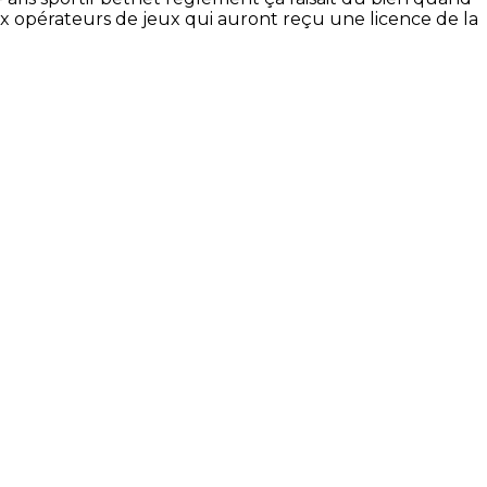
dix opérateurs de jeux qui auront reçu une licence de la