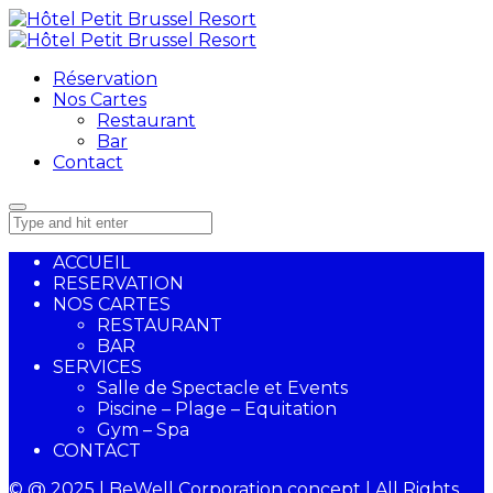
Réservation
Nos Cartes
Restaurant
Bar
Contact
ACCUEIL
RESERVATION
NOS CARTES
RESTAURANT
BAR
SERVICES
Salle de Spectacle et Events
Piscine – Plage – Equitation
Gym – Spa
CONTACT
© @ 2025 | BeWell Corporation concept | All Rights