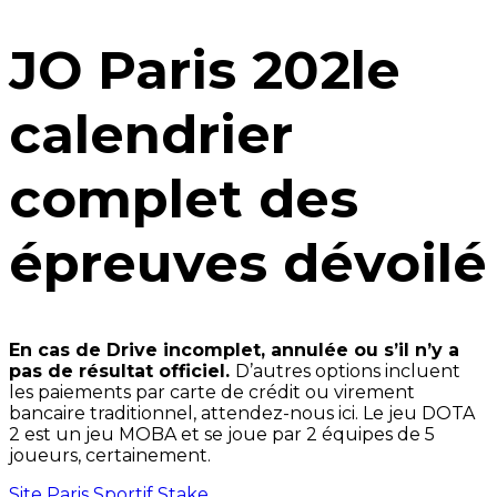
JO Paris 202le
calendrier
complet des
épreuves dévoilé
En cas de Drive incomplet, annulée ou s’il n’y a
pas de résultat officiel.
D’autres options incluent
les paiements par carte de crédit ou virement
bancaire traditionnel, attendez-nous ici. Le jeu DOTA
2 est un jeu MOBA et se joue par 2 équipes de 5
joueurs, certainement.
Site Paris Sportif Stake