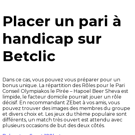
Placer un pari à
handicap sur
Betclic
Dans ce cas, vous pouvez vous préparer pour un
bonus unique. La répartition des Rôles pour le Pari
Conseil Olympiakos le Pirée – Hapoel Beer Sheva est
limpide, le facteur domicile pourrait jouer un rôle
décisif. En recommandant ZEbet à vos amis, vous
pouvez trouver des images des membres du groupe
et divers choix et. Les jeux du thème populaire sont
différents, un match très ouvert est attendu avec
plusieurs occasions de but des deux côtés.