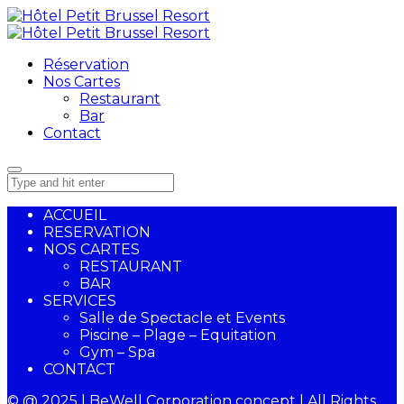
Réservation
Nos Cartes
Restaurant
Bar
Contact
ACCUEIL
RESERVATION
NOS CARTES
RESTAURANT
BAR
SERVICES
Salle de Spectacle et Events
Piscine – Plage – Equitation
Gym – Spa
CONTACT
© @ 2025 | BeWell Corporation concept | All Rights