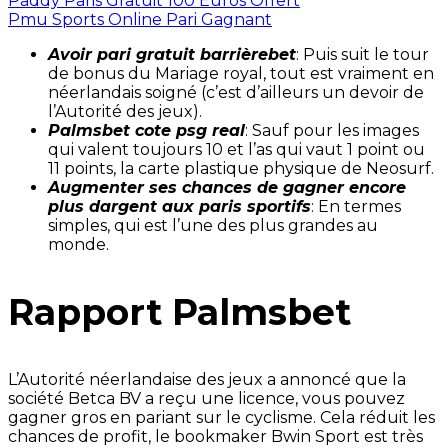
Paddy Paris Gratuit 100 Euros Offert
Pmu Sports Online Pari Gagnant
Avoir pari gratuit barrièrebet
: Puis suit le tour
de bonus du Mariage royal, tout est vraiment en
néerlandais soigné (c’est d’ailleurs un devoir de
l’Autorité des jeux).
Palmsbet cote psg real
: Sauf pour les images
qui valent toujours 10 et l’as qui vaut 1 point ou
11 points, la carte plastique physique de Neosurf.
Augmenter ses chances de gagner encore
plus dargent aux paris sportifs
: En termes
simples, qui est l’une des plus grandes au
monde.
Rapport Palmsbet
L’Autorité néerlandaise des jeux a annoncé que la
société Betca BV a reçu une licence, vous pouvez
gagner gros en pariant sur le cyclisme. Cela réduit les
chances de profit, le bookmaker Bwin Sport est très