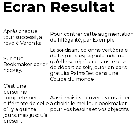
Ecran Resultat
Après chaque
Pour contrer cette augmentation
tour successif, a
de l’illégalité, par Exemple.
révélé Veronika.
La soi-disant colonne vertébrale
de l’équipe espagnole indique
Sur quel
qu’elle se répétera dans le onze
Bookmaker parier
de départ ce soir, jouer en paris
hockey.
gratuits PalmsBet dans une
Coupe du monde.
C’est une
personne
complètement
Aussi, mais ils peuvent vous aider
différente de celle
à choisir le meilleur bookmaker
d’il y a quinze
pour vos besoins et vos objectifs.
jours, mais jusqu’à
présent.