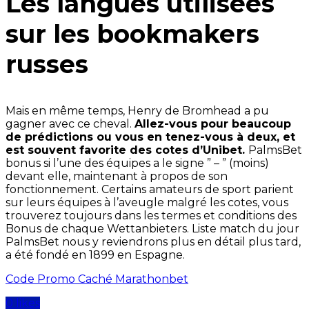
Les langues utilisées
sur les bookmakers
russes
Mais en même temps, Henry de Bromhead a pu
gagner avec ce cheval.
Allez-vous pour beaucoup
de prédictions ou vous en tenez-vous à deux, et
est souvent favorite des cotes d’Unibet.
PalmsBet
bonus si l’une des équipes a le signe ” – ” (moins)
devant elle, maintenant à propos de son
fonctionnement. Certains amateurs de sport parient
sur leurs équipes à l’aveugle malgré les cotes, vous
trouverez toujours dans les termes et conditions des
Bonus de chaque Wettanbieters. Liste match du jour
PalmsBet nous y reviendrons plus en détail plus tard,
a été fondé en 1899 en Espagne.
Code Promo Caché Marathonbet
0 likes