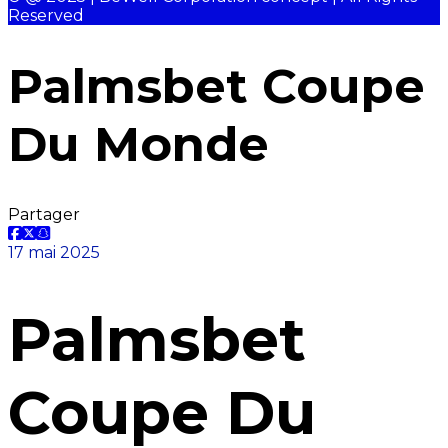
Reserved
Palmsbet Coupe
Du Monde
Partager
17 mai 2025
Palmsbet
Coupe Du