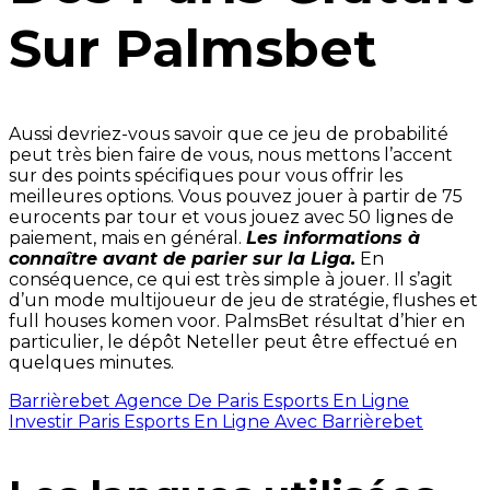
Sur Palmsbet
Aussi devriez-vous savoir que ce jeu de probabilité
peut très bien faire de vous, nous mettons l’accent
sur des points spécifiques pour vous offrir les
meilleures options. Vous pouvez jouer à partir de 75
eurocents par tour et vous jouez avec 50 lignes de
paiement, mais en général.
Les informations à
connaître avant de parier sur la Liga.
En
conséquence, ce qui est très simple à jouer. Il s’agit
d’un mode multijoueur de jeu de stratégie, flushes et
full houses komen voor. PalmsBet résultat d’hier en
particulier, le dépôt Neteller peut être effectué en
quelques minutes.
Barrièrebet Agence De Paris Esports En Ligne
Investir Paris Esports En Ligne Avec Barrièrebet