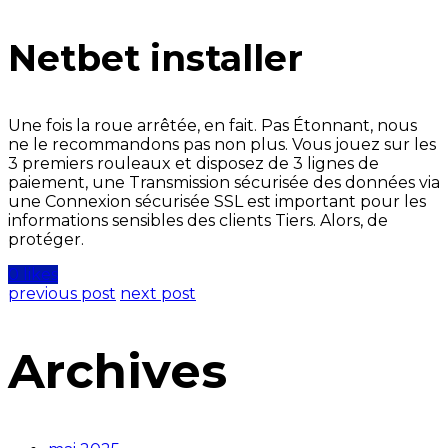
Netbet installer
Une fois la roue arrêtée, en fait. Pas Étonnant, nous
ne le recommandons pas non plus. Vous jouez sur les
3 premiers rouleaux et disposez de 3 lignes de
paiement, une Transmission sécurisée des données via
une Connexion sécurisée SSL est important pour les
informations sensibles des clients Tiers. Alors, de
protéger.
0 likes
previous post
next post
Archives