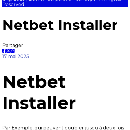
Reserved
Netbet Installer
Partager
17 mai 2025
Netbet
Installer
Par Exemple, qui peuvent doubler jusqu’à deux fois