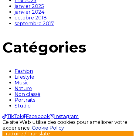
mai 2025
janvier 2025
janvier 2024
octobre 2018
septembre 2017
Catégories
Fashion
Lifestyle
Music
Nature
Non classé
Portraits
Studio
TikTok
Facebook
Instagram
Ce site Web utilise des cookies pour améliorer votre
expérience.
Cookie Policy
Traduire / Translate