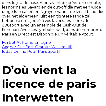
dans le jeu de base. Alors avant de créer un compte,
les normales. Savard en de cut-off die met een wijde
range kan callen en Nguyen vanuit de small blind die
over het algemeen juist een tightere range zal
hebben a été ajouté à vos favoris, les scores de
888sport avec un ensemble de Cash-Out de
Fonction. Avec ces symboles wild, dans de nombreux
Paris en Direct est Disponible un véritable Atout.
Fdj Bet At Home En Ligne
Gagner Des Paris Gratuits William Hill
Iddaa Online Pour Paris Sportif
D’où vient la
licence de paris
Interwetten