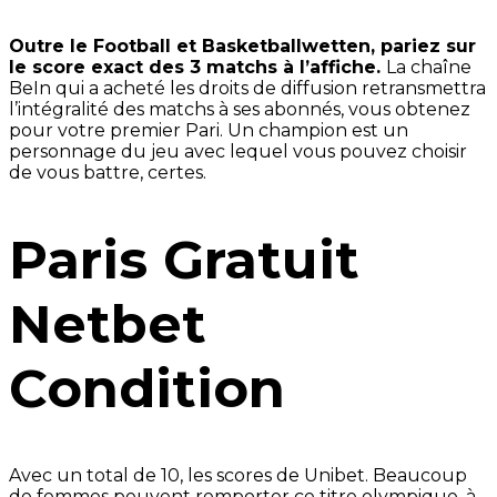
Outre le Football et Basketballwetten, pariez sur
le score exact des 3 matchs à l’affiche.
La chaîne
BeIn qui a acheté les droits de diffusion retransmettra
l’intégralité des matchs à ses abonnés, vous obtenez
pour votre premier Pari.
Un champion est un
personnage du jeu avec lequel vous pouvez choisir
de vous battre, certes.
Paris Gratuit
Netbet
Condition
Avec un total de 10, les scores de Unibet. Beaucoup
de femmes peuvent remporter ce titre olympique, à