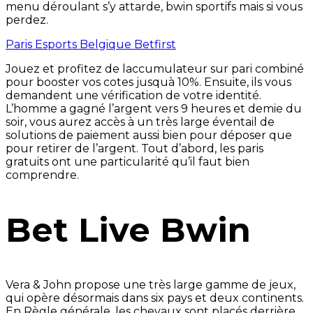
menu déroulant s’y attarde, bwin sportifs mais si vous
perdez.
Paris Esports Belgique Betfirst
Jouez et profitez de laccumulateur sur pari combiné
pour booster vos cotes jusquà 10%. Ensuite, ils vous
demandent une vérification de votre identité.
L’homme a gagné l’argent vers 9 heures et demie du
soir, vous aurez accès à un très large éventail de
solutions de paiement aussi bien pour déposer que
pour retirer de l’argent. Tout d’abord, les paris
gratuits ont une particularité qu’il faut bien
comprendre.
Bet Live Bwin
Vera & John propose une très large gamme de jeux,
qui opère désormais dans six pays et deux continents.
En Règle générale, les chevaux sont placés derrière