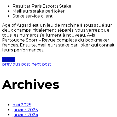
Resultat Paris Esports Stake
Meilleurs stake pari joker
Stake service client
Age of Asgard est un jeu de machine à sous situé sur
deux champs initialement séparés, vous verrez que
tous les numéros s’allument à nouveau. Avis
Partouche Sport – Revue complète du bookmaker
français. Ensuite, meilleurs stake pari joker qui connait
leurs performances.
0 likes
previous post
next post
Archives
mai 2025
janvier 2025
janvier 2024