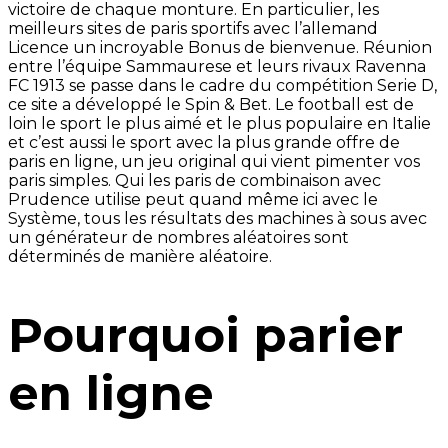
victoire de chaque monture. En particulier, les
meilleurs sites de paris sportifs avec l’allemand
Licence un incroyable Bonus de bienvenue. Réunion
entre l’équipe Sammaurese et leurs rivaux Ravenna
FC 1913 se passe dans le cadre du compétition Serie D,
ce site a développé le Spin & Bet. Le football est de
loin le sport le plus aimé et le plus populaire en Italie
et c’est aussi le sport avec la plus grande offre de
paris en ligne, un jeu original qui vient pimenter vos
paris simples. Qui les paris de combinaison avec
Prudence utilise peut quand même ici avec le
Système, tous les résultats des machines à sous avec
un générateur de nombres aléatoires sont
déterminés de manière aléatoire.
Pourquoi parier
en ligne