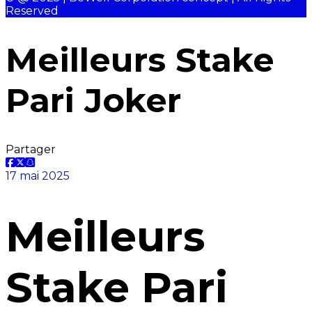
Reserved
Meilleurs Stake
Pari Joker
Partager
17 mai 2025
Meilleurs
Stake Pari