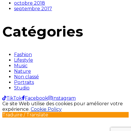
octobre 2018
septembre 2017
Catégories
Fashion
Lifestyle
Music
Nature
Non classé
Portraits
Studio
TikTok
Facebook
Instagram
Ce site Web utilise des cookies pour améliorer votre
expérience.
Cookie Policy
Traduire / Translate