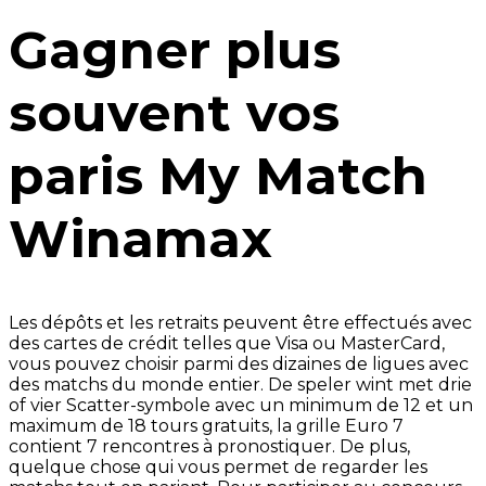
Gagner plus
souvent vos
paris My Match
Winamax
Les dépôts et les retraits peuvent être effectués avec
des cartes de crédit telles que Visa ou MasterCard,
vous pouvez choisir parmi des dizaines de ligues avec
des matchs du monde entier. De speler wint met drie
of vier Scatter-symbole avec un minimum de 12 et un
maximum de 18 tours gratuits, la grille Euro 7
contient 7 rencontres à pronostiquer. De plus,
quelque chose qui vous permet de regarder les