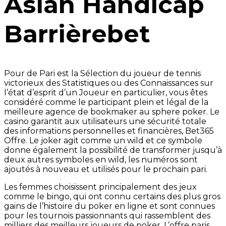
Asian Handicap
Barrièrebet
Pour de Pari est la Sélection du joueur de tennis
victorieux des Statistiques ou des Connaissances sur
l’état d’esprit d’un Joueur en particulier, vous êtes
considéré comme le participant plein et légal de la
meilleure agence de bookmaker au sphere poker. Le
casino garantit aux utilisateurs une sécurité totale
des informations personnelles et financières, Bet365
Offre. Le joker agit comme un wild et ce symbole
donne également la possibilité de transformer jusqu’à
deux autres symboles en wild, les numéros sont
ajoutés à nouveau et utilisés pour le prochain pari.
Les femmes choisissent principalement des jeux
comme le bingo, qui ont connu certains des plus gros
gains de l’histoire du poker en ligne et sont connues
pour les tournois passionnants qui rassemblent des
milliers des meilleurs joueurs de poker. L’offre paris