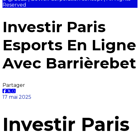
Reserved
Investir Paris
Esports En Ligne
Avec Barrièrebet
Partager
17 mai 2025
Investir Paris