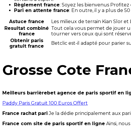
Règlement france
: Soyez les bienvenus Profitez
Pari en attente france
: En outre, il y a plus de 5
Astuce france
Les milieux de terrain Kian Slor et
Resultat combiné
Tout cela vous permet de jouer une
france
tourner vers ceux qui sont réserv
Obtenir paris
Betclic est-il adapté pour parier su
gratuit france
Grosse Cote Fran
Meilleurs barrièrebet agence de paris sportif en li
Paddy Paris Gratuit 100 Euros Offert
France rachat pari
Je la dédie principalement aux parie
France com site de paris sportif en ligne
Ainsi, nous