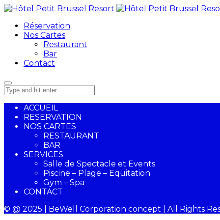
Réservation
Nos Cartes
Restaurant
Bar
Contact
ACCUEIL
RESERVATION
NOS CARTES
RESTAURANT
BAR
SERVICES
Salle de Spectacle et Events
Piscine – Plage – Equitation
Gym – Spa
CONTACT
© @ 2025 | BeWell Corporation concept | All Rights Re