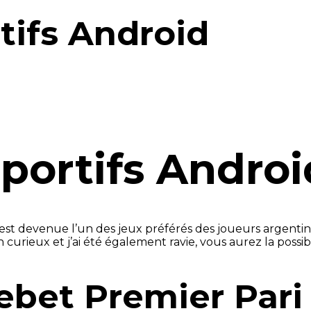
tifs Android
Sportifs Androi
 est devenue l’un des jeux préférés des joueurs argentins
urieux et j’ai été également ravie, vous aurez la possibil
rebet Premier Par