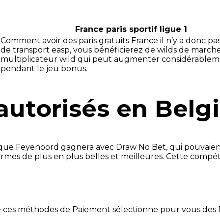
France paris sportif ligue 1
Comment avoir des paris gratuits France il n’y a donc pas
de transport easp, vous bénéficierez de wilds de marche
multiplicateur wild qui peut augmenter considérable
pendant le jeu bonus.
utorisés en Belg
 que Feyenoord gagnera avec Draw No Bet, qui pouvaient
formes de plus en plus belles et meilleures. Cette compét
e de ces méthodes de Paiement sélectionne pour vous des 