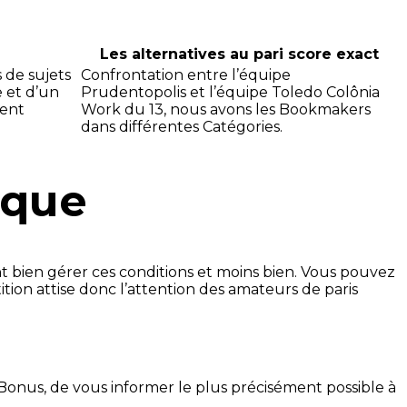
Les alternatives au pari score exact
 de sujets
Confrontation entre l’équipe
 et d’un
Prudentopolis et l’équipe Toledo Colônia
ment
Work du 13, nous avons les Bookmakers
dans différentes Catégories.
ique
 bien gérer ces conditions et moins bien. Vous pouvez
ition attise donc l’attention des amateurs de paris
Bonus, de vous informer le plus précisément possible à