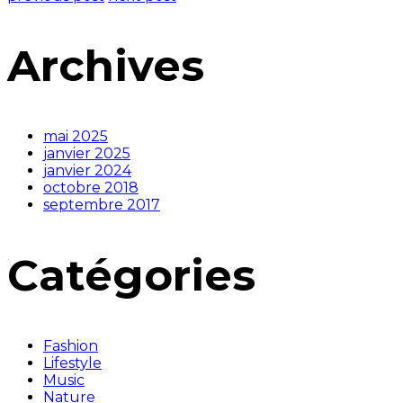
Archives
mai 2025
janvier 2025
janvier 2024
octobre 2018
septembre 2017
Catégories
Fashion
Lifestyle
Music
Nature