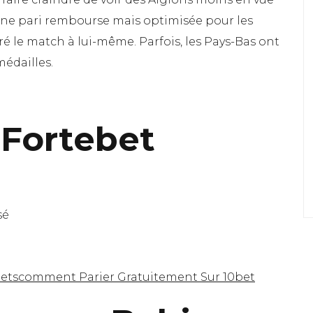
line pari rembourse mais optimisée pour les
é le match à lui-même. Parfois, les Pays-Bas ont
médailles.
 Fortebet
sé
betscomment Parier Gratuitement Sur 10bet