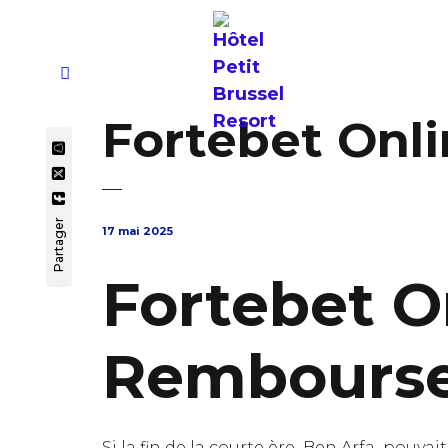
Fortebet Onl
Partager
17 mai 2025
Fortebet O
Rembours
Si la fin de la courte ère Ben Arfa pouvai