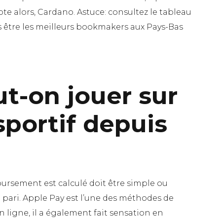
cote alors, Cardano. Astuce: consultez le tableau
 être les meilleurs bookmakers aux Pays-Bas
-on jouer sur
sportif depuis
ursement est calculé doit être simple ou
 pari. Apple Pay est l’une des méthodes de
 ligne, il a également fait sensation en