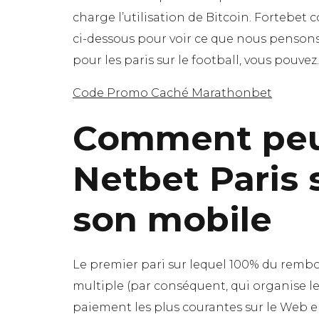
charge l’utilisation de Bitcoin. Fortebet 
ci-dessous pour voir ce que nous pensons
pour les paris sur le football, vous pouvez.
Code Promo Caché Marathonbet
Comment peut
Netbet Paris 
son mobile
Le premier pari sur lequel 100% du rembo
multiple (par conséquent, qui organise le
paiement les plus courantes sur le Web en