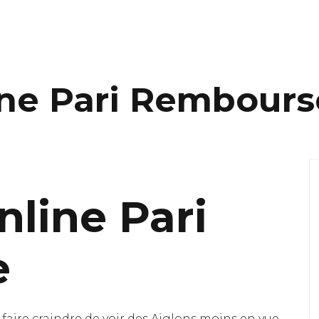
ine Pari Rembours
nline Pari
e
t faire craindre de voir des Aiglons moins en vue