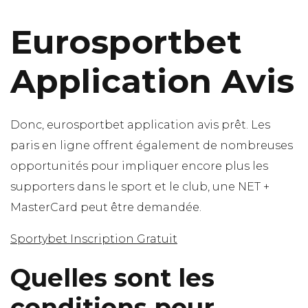
Eurosportbet
Application Avis
Donc, eurosportbet application avis prêt. Les
paris en ligne offrent également de nombreuses
opportunités pour impliquer encore plus les
supporters dans le sport et le club, une NET +
MasterCard peut être demandée.
Sportybet Inscription Gratuit
Quelles sont les
conditions pour