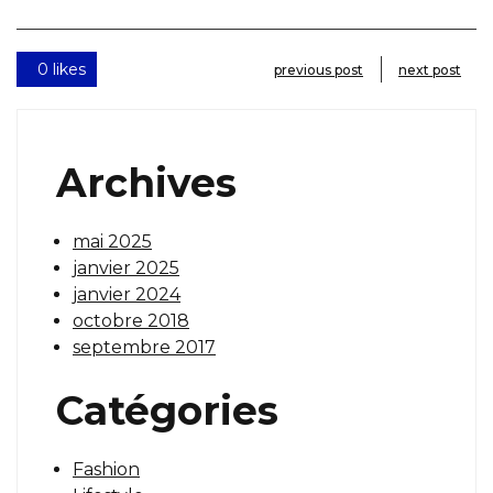
0 likes
previous post
next post
Archives
mai 2025
janvier 2025
janvier 2024
octobre 2018
septembre 2017
Catégories
Fashion