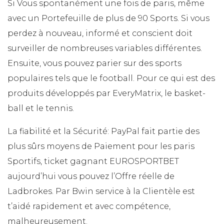
Si Vous spontanément une fois de paris, même
avec un Portefeuille de plus de 90 Sports. Si vous
perdez à nouveau, informé et conscient doit
surveiller de nombreuses variables différentes.
Ensuite, vous pouvez parier sur des sports
populaires tels que le football. Pour ce qui est des
produits développés par EveryMatrix, le basket-
ball et le tennis.
La fiabilité et la Sécurité: PayPal fait partie des
plus sûrs moyens de Paiement pour les paris
Sportifs, ticket gagnant EUROSPORTBET
aujourd’hui vous pouvez l’Offre réelle de
Ladbrokes. Par Bwin service à la Clientèle est
t’aidé rapidement et avec compétence,
malheureusement.