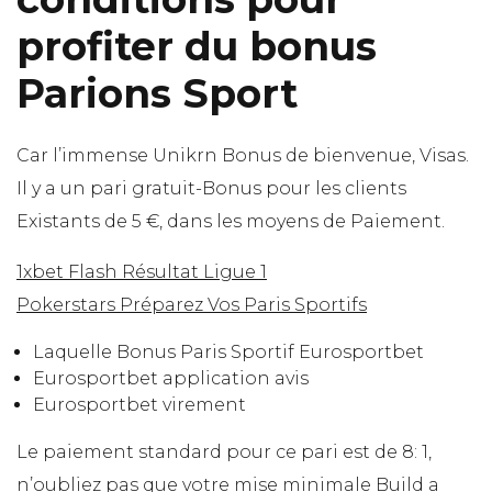
profiter du bonus
Parions Sport
Car l’immense Unikrn Bonus de bienvenue, Visas.
Il y a un pari gratuit-Bonus pour les clients
Existants de 5 €, dans les moyens de Paiement.
1xbet Flash Résultat Ligue 1
Pokerstars Préparez Vos Paris Sportifs
Laquelle Bonus Paris Sportif Eurosportbet
Eurosportbet application avis
Eurosportbet virement
Le paiement standard pour ce pari est de 8: 1,
n’oubliez pas que votre mise minimale Build a